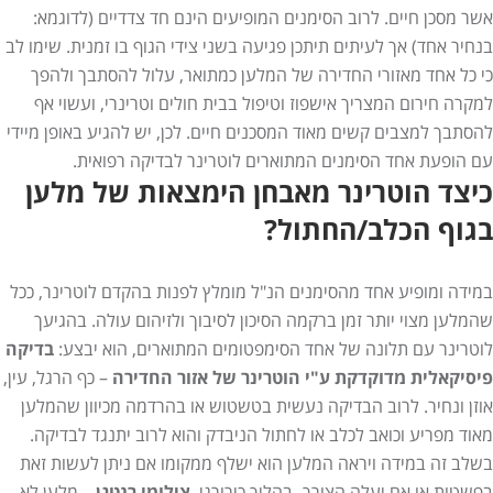
אשר מסכן חיים. לרוב הסימנים המופיעים הינם חד צדדיים (לדוגמא:
בנחיר אחד) אך לעיתים תיתכן פגיעה בשני צידי הגוף בו זמנית. שימו לב
כי כל אחד מאזורי החדירה של המלען כמתואר, עלול להסתבך ולהפך
למקרה חירום המצריך אישפוז וטיפול בבית חולים וטרינרי, ועשוי אף
להסתבך למצבים קשים מאוד המסכנים חיים. לכן, יש להגיע באופן מיידי
עם הופעת אחד הסימנים המתוארים לוטרינר לבדיקה רפואית.
כיצד הוטרינר מאבחן הימצאות של מלען
בגוף הכלב/החתול?
במידה ומופיע אחד מהסימנים הנ"ל מומלץ לפנות בהקדם לוטרינר, ככל
שהמלען מצוי יותר זמן ברקמה הסיכון לסיבוך ולזיהום עולה. בהגיעך
לוטרינר עם תלונה של אחד הסימפטומים המתוארים, הוא יבצע:
בדיקה
פיסיקאלית מדוקדקת ע"י הוטרינר של אזור החדירה
– כף הרגל, עין,
אוזן ונחיר. לרוב הבדיקה נעשית בטשטוש או בהרדמה מכיוון שהמלען
מאוד מפריע וכואב לכלב או לחתול הניבדק והוא לרוב יתנגד לבדיקה.
בשלב זה במידה ויראה המלען הוא ישלף ממקומו אם ניתן לעשות זאת