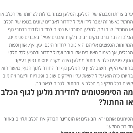
עקב צורתו ומבנהו של המלען, המלען נצמד בקלות לפרוותו של הכלב או
החתול כאשר זה עובר לידו ועלול לחדור לאברים שונים בגופו של הכלב
או החתול. שימו לב, למלען הסורר יש נטייה לחדור ולנדוד ברחבי גוף
הכלב והדבר גורם נזקים רבים דלקות ואבנים אפילו באברים פנימיים.
המקומות הנפוצים אליהם הוא נוטה לחדור הינם: עין, אף, אוזן וכפות
הרגלים, אך כאמור מאיזורים אלו חודר ועלול לחדור ולהגיע לכל חלקי
הגוף. פגיעת כלב או חתול ממלען הינה מקרה יחסית נפוץ בעיקר
בחודשי הקיץ. חשוב לציין כי המלען גוף זר החודר לתוך הגוף, כאשר הוא
בהיותו כזה הוא עלול לשאת עליו חיידקים שונים ופטריות וליצור זיהומים
קשים בכל חלקי גוף הכלב או החתול ולגרום לכאב רב.
מה הסימפטומים לחדירת מלען לגוף הכלב
או החתול?
הסימנים אותם יראו הבעלים או
הוטרינר
הבודק את הכלב תלויים באזור
חדירת המלען: