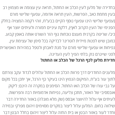
בחדירה של מלען לעין הכלב או החתול, תראה עין עצומה או מצמוץ רב
בעין מחמת כאב, הפרשות, העין תראה אדומה, עפעף שלישי מורם
(עפעף שלישי הינו עפעף נוסף הקיים בבע"ח, זוהי רקמה המצויה בחלק
הפנימי של העין הקרוב לאף), דלקת עיניים חמורה ולעיתים יווצר אף
כיב/ שריטה בקרנית מעצם נוכחות גוף הזר השורט אותה באופן קבוע.
כמובן שיש לפנות מיידית לוטרינר לבדיקה בכל סימן של עצימת עין,
נפיחות או עפעף שלישי מורם על מנת לאבחן ולטפל במהירות האפשרית
לפני שייגרם נזק בלתי הפיך לעין העדינה.
חדירת מלען לכף הרגל של הכלב או החתול
מלענים החודרים דרך פרוות הכלב או החתול עלולים לנדוד עקב צורתם
לתוך עור בע"ח, המיקום הנפוץ הינו בעיקר כף הרגל, אך יתכן בכל מקום
על גבי עורו של הכלב האו החתול. הסימנים במקרה זה הינם: ליקוק
אובססיבי של האזור, תתכן צליעה, נפיחות אדמומיות רבה והפרשות.
לעיתים אף עלול להיווצר אבסס (שק מלא מוגלה) באזור החדירה דבר
שילווה בחום. המלען עלול ליצור במקרים מסוימים זיהום מפרקי ובמידה
וחדר לעור באזור הבטן או בית החזה עלול ליצור זיהום בחלל הבטן דבר