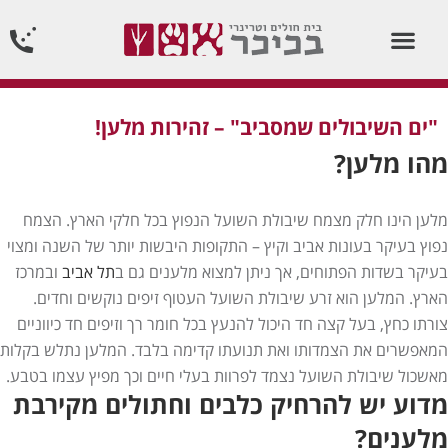
וטרינר תורן 24 שעות ביממה24/7
"ים השיבולים שמסביב" – זהירות מלען!
מהו מלען?
מלען הינו חלק מצמח שיבולת השועל הנפוץ בכל חלקי הארץ. הצמח
נפוץ בעיקר בעונות אביב וקיץ – התקופות היבשות יותר של השנה ומצוי
בעיקר בשדות הפתוחים, אך ניתן למצוא מלענים גם ב
תל אביב
ובמרכז
הארץ. המלען הוא זרע שיבולת השועל העטוף זיפים נוקשים וחדים.
צורתו כחץ, בעל קצה חד היכול להנעץ בכל חומר רך וזיפים חד כיווניים
המאפשרים את הצמדותו ואת תנועתו קדימה בלבד. המלען נתלש בקלות
מאשכול שיבולת השועל נצמד לפרוות בעלי חיים וכך מפיץ עצמו בטבע.
מדוע יש להרחיק כלבים וחתולים מקירבת
מלענים?