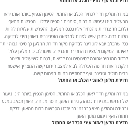
חדירת מלען לנחירי הכלב או החתול
במידה ומלען חדר לנחיר הכלב או החתול הסימן הנפוץ ביותר אותו יראו
הבעלים הינו עיטושים רבים, סימנים נוספים יכללו – הפרשות מהאף
(לרוב חד צדדיות מהנחיר אליו נכנס המלען), ההפרשות עלולות להיות
מלוות בדם. כמובן שיש לפנות למרפאה הוטרינרית באופן מידי לבדיקה.
ככל שהכלב יובא לוטרינר לבדיקת מקור חדירת המלען כך סיכוי גבוה יותר
לאיתור המיקום ולעצירת החדירה והנדידה. שימו לב, כי המלען עלול
לנדוד מהנחיר אחורה לסינוסים וגם לריאות, לגרום לשיעולים וליצור
דלקת ריאות חריפה העלולה לביא למצב חירום קשה המצריך אישפוז
בבית חולים וטרינרי ואף להסתיים במוות מזיהום קשה.
חדירת מלען לאוזניי הכלב או החתול
במידה ומלען חדר לאוזן הכלב או החתול, הסימן הנפוץ ביותר הינו ניעור
של הראש בתדירות גבוהה, גירוד האוזן, חוסר מנוחה, האוזן תכאב במגע
ובמידה והמלען מצוי כבר זמן רב יתכנו הפרשות רבות מהאוזן ודלקת
חמורה ואף דימום מתוך האוזן.
חדירת מלען לאזור עיני הכלב או החתול