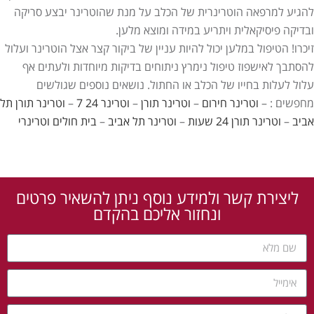
להגיע למרפאה הוטרינרית של הכלב על מנת שהוטרינר יבצע סריקה
ובדיקה פיסיקאלית ויתריע במידה ומוצא מלען.
זיכרו! הטיפול במלען יכול להיות עניין של ביקור קצר אצל הוטרינר ועלול
להסתבך לאישפוז טיפול נימרץ ניתוחים בדיקות מיוחדות ולעתים אף
עלול לעלות בחייו של הכלב או החתול. נושאים נוספים שגולשים
מחפשים : –
וטרינר חירום
–
וטרינר תורן
–
וטרינר 24 7
–
וטרינר תורן
תל
אביב
–
וטרינר תורן 24 שעות
–
וטרינר
תל אביב
–
בית חולים וטרינרי
ליצירת קשר ולמידע נוסף ניתן להשאיר פרטים
ונחזור אליכם בהקדם