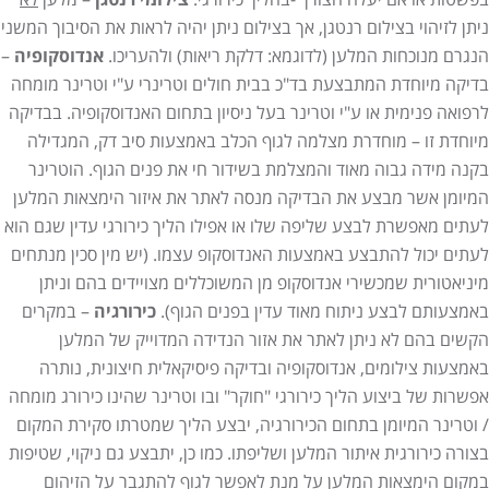
בפשטות או אם יעלה הצורך -בהליך כירורגי.
צילומי רנטגן
– מלען
לא
ניתן לזיהוי בצילום רנטגן, אך בצילום ניתן יהיה לראות את הסיבוך המשני
הנגרם מנוכחות המלען (לדוגמא: דלקת ריאות) ולהעריכו.
אנדוסקופיה
–
בדיקה מיוחדת המתבצעת בד"כ בבית חולים וטרינרי ע"י וטרינר מומחה
לרפואה פנימית או ע"י וטרינר בעל ניסיון בתחום האנדוסקופיה. בבדיקה
מיוחדת זו – מוחדרת מצלמה לגוף הכלב באמצעות סיב דק, המגדילה
בקנה מידה גבוה מאוד והמצלמת בשידור חי את פנים הגוף. הוטרינר
המיומן אשר מבצע את הבדיקה מנסה לאתר את איזור הימצאות המלען
לעתים מאפשרת לבצע שליפה שלו או אפילו הליך כירורגי עדין שגם הוא
לעתים יכול להתבצע באמצעות האנדוסקופ עצמו. (יש מין סכין מנתחים
מיניאטורית שמכשירי אנדוסקופ מן המשוכללים מצויידים בהם וניתן
באמצעותם לבצע ניתוח מאוד עדין בפנים הגוף).
כירורגיה
– במקרים
הקשים בהם לא ניתן לאתר את אזור הנדידה המדוייק של המלען
באמצעות צילומים, אנדוסקופיה ובדיקה פיסיקאלית חיצונית, נותרה
אפשרות של ביצוע הליך כירורגי "חוקר" ובו וטרינר שהינו כירורג מומחה
/ וטרינר המיומן בתחום הכירורגיה, יבצע הליך שמטרתו סקירת המקום
בצורה כירורגית איתור המלען ושליפתו. כמו כן, יתבצע גם ניקוי, שטיפות
במקום הימצאות המלען על מנת לאפשר לגוף להתגבר על הזיהום