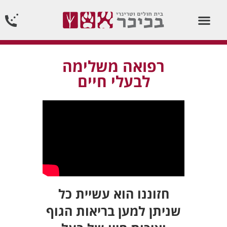
וטרינר תורן 24 שעות ביממה24/7
רפואה משלימה
לבעלי חיים
חזוננו הוא עשיית כל
שניתן למען בריאות הגוף