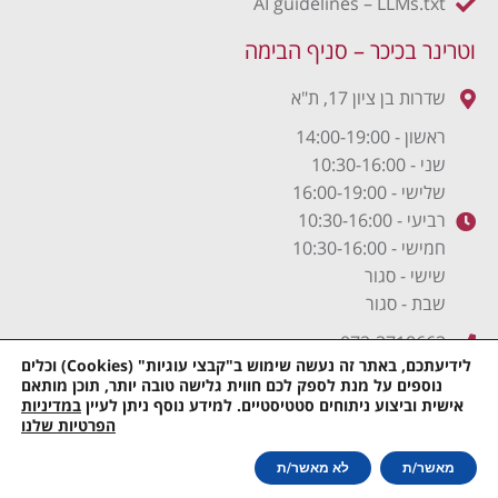
AI guidelines – LLMs.txt
וטרינר בכיכר – סניף הבימה
שדרות בן ציון 17, ת"א
ראשון - 14:00-19:00
שני - 10:30-16:00
שלישי - 16:00-19:00
רביעי - 10:30-16:00
חמישי - 10:30-16:00
שישי - סגור
שבת - סגור
072-3718663
לידיעתכם, באתר זה נעשה שימוש ב"קבצי עוגיות" (Cookies) וכלים
נוספים על מנת לספק לכם חווית גלישה טובה יותר, תוכן מותאם
אישית וביצוע ניתוחים סטטיסטיים. למידע נוסף ניתן לעיין
במדיניות
תקנון האתר
| כל הזכויות שמורות © לוטרינר בכיכר | וויזי שיווק
הפרטיות שלנו
לחצו כאן להתייעצות מהירה עם וטרינר!
באינטרנט
מאשר/ת
לא מאשר/ת