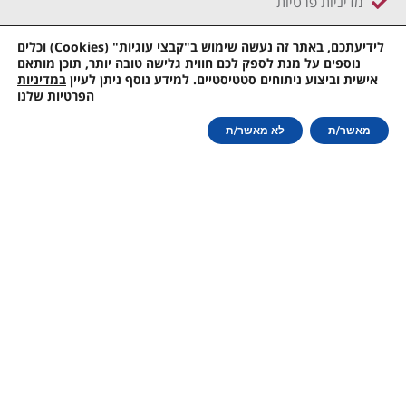
מדיניות פרטיות
AI guidelines – LLMs.txt
לידיעתכם, באתר זה נעשה שימוש ב"קבצי עוגיות" (Cookies) וכלים
נוספים על מנת לספק לכם חווית גלישה טובה יותר, תוכן מותאם
וטרינר בכיכר – סניף הבימה
אישית וביצוע ניתוחים סטטיסטיים. למידע נוסף ניתן לעיין
במדיניות
הפרטיות שלנו
שדרות בן ציון 17, ת"א
לחצו כאן להתייעצות מהירה עם וטרינר!
מאשר/ת
לא מאשר/ת
ראשון - 14:00-19:00
שני - 10:30-16:00
שלישי - 16:00-19:00
רביעי - 10:30-16:00
חמישי - 10:30-16:00
שישי - סגור
שבת - סגור
072-3718663
תקנון האתר
| כל הזכויות שמורות © לוטרינר בכיכר | וויזי שיווק
באינטרנט