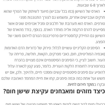
לארוך 6-8 שבועות.
הארס של השישן (כמו בכל עכביש) מיועד לשיתוק של הטרף שהוא
חרקים ועכבישים אחרים, ומשמש גם לצורך התגוננות מפני
טורפים. הארס הוא תערובת של חלבונים ומכיל אנזימים שונים אשר
מסייעים להרס הרקמה אליה מוחדר הארס. בנוסף, בודד מהארס של
השישן גם החיידק קלוסטרידיום פרפרינגנס הגורם לזיהום משני של
הפצע.
הסימנים הקליניים עשויים לכלול: פירוק של כדוריות הדם האדומות
(אנמיה המוליטית), חום, כאבי מפרקים, הקאות, חולשה, פריחה על
העור. חשוב לציין, כי הסימנים הסיסטמיים אינם מצויים בהכרח
בפרופורציה לחומרת הלקות העורית. כלומר, פצע קטן לכאורה עלול
להופיע עם סימנים סיסטמיים קשים ומסכני חיים, ולהיפך. ולכן, אם יש
חשש ועל אחת כמה וכמה סימנים, קחו את חיית המחמד האהובה שלכם
ובקרו ב
מוקד חירום לחיות
.
כיצד מזהים ומאבחנים עקיצת שישן חום?
בבעלי חיים לרוב קשה לזהות באופן חד משמעי פגיעה של שישן חום,