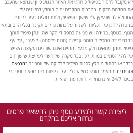
לא מקובל להסיר בטיפול כירורגי את האזור הנגוע כיוון שנמצא שמעכב
את החלמת הלקות. במרבית המקרים יהיה מומלץ להשגיח על
החתול/כלב שנעקץ ע"י שישן באישפוז, ולתת נוזלים בעירוי לווריד
במטרה להגן על הכליות ולשמור על כמות נוזלים תקינה בכלי הדם ובתאי
הגוף. בנוסף, במידה ויש פגיעה בתפקודי הקרישה יינתן טיפול תומך
במרכיבי דם המכילים חומרי קרישה (מנות פלסמה). לצערנו, על אף
טיפול תומך מתאים חלק מבעלי החיים אינם שורדים ועקיצת השישן
עלולה להסתיים במוות. לכן, בכל מקרה של חשד לעקיצת שישן חום
בכלב או בחתול מומלץ לפנות מיידית לבדיקה של ווטרינר ב
מרפאה
וטרינרית
. המאמר מוגש כמידע כללי על ידי צוות בית רופאים וטרינרי
בכיכר 24/7 ואינו מחליף חוות דעת רפואית.
ליצירת קשר ולמידע נוסף ניתן להשאיר פרטים
ונחזור אליכם בהקדם