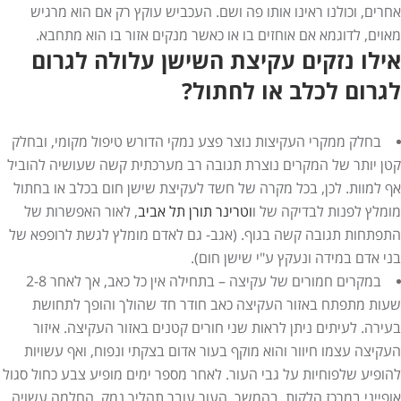
אחרים, וכולנו ראינו אותו פה ושם. העכביש עוקץ רק אם הוא מרגיש
מאוים, לדוגמא אם אוחזים בו או כאשר מנקים אזור בו הוא מתחבא.
אילו נזקים עקיצת השישן עלולה לגרום
לגרום לכלב או לחתול?
בחלק ממקרי העקיצות נוצר פצע נמקי הדורש טיפול מקומי, ובחלק
קטן יותר של המקרים נוצרת תגובה רב מערכתית קשה שעושיה להוביל
אף למוות. לכן, בכל מקרה של חשד לעקיצת שישן חום בכלב או בחתול
מומלץ לפנות לבדיקה של ו
וטרינר תורן
תל אביב
, לאור האפשרות של
התפתחות תגובה קשה בגוף. (אגב- גם לאדם מומלץ לגשת לרופפא של
בני אדם במידה ונעקץ ע"י שישן חום).
במקרים חמורים של עקיצה – בתחילה אין כל כאב, אך לאחר 2-8
שעות מתפתח באזור העקיצה כאב חודר חד שהולך והופך לתחושת
בעירה. לעיתים ניתן לראות שני חורים קטנים באזור העקיצה. איזור
העקיצה עצמו חיוור והוא מוקף בעור אדום בצקתי ונפוח, ואף עשויות
להופיע שלפוחיות על גבי העור. לאחר מספר ימים מופיע צבע כחול סגול
אופייני במרכז הלקות. בהמשך, העור עובר תהליך נמק. החלמה עשויה