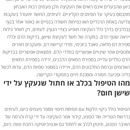
כיוון שהבעלים אינם רואים את העקיצה ולכן פעמים רבות האבחון
מתבסס בעיקר על הסימנים הקליניים. לעיתים, החשד יתעורר בעקבות
צליעה באחת הרגליים ו/או נפיחות חשודה בגפיים או באזור אחר בגוף
(בכלבים בדרך כלל העקיצה תופיע בצדי הגוף). לעתים, רק לאחר גילוח
ייראה שטף הדם. במקרה של חשד לעקיצת שישן, בדיקות הדם יכללו
ספירת דם מלאה, פאנל ביוכימי, מדדי קרישת דם, ומעקבים חוזרים
ותכופים אחר שינויים אפשריים במדדי הדם. ממצאים אפשריים בבדיקות
הדם כוללים עלייה בספירת התאים הלבנים, ירידה בספירת התאים
האדומים וברמת החלבונים הדם, וירידה במספר טסיות הדם, עדות לכשל
כליה ופגיעה חמורה ומסכנת חיים בתפקודי הקרישה.
מהו הטיפול בכלב או חתול שנעקץ על ידי
שישן חום?
הטיפול כולל ניקוי הלקות עם תמיסת חיטוי מספר פעמים ביום, לעיתים
נדרשת הטרייה של הפצע, קירור אזור העקיצה על ידי קרח והרמה של
האיבר הפגוע, תינתן לכלב או לחתול גם אנטיביוטיקה רחבת טווח. כיום,