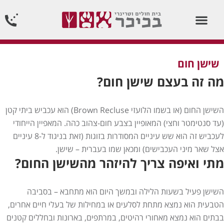
וטרינר תורן 24 שעות ביממה24/7
שישן חום
מה זה בעצם שישן חום?
השישן החום (או בשמו הלועזי Brown Recluse) הוא עכביש ביתי קטן
(עד סנטימטר וחצי) המאופיין בצבע חום-צהוב כהה. המאפיין הייחודי
לעכביש זה הוא שש עיניים המסודרות בזוגות (זאת בניגוד ל-8 עיניים
אצל שאר מיני העכבישים) ומכאן שמו בעברית – שישן.
מתי ואיפה צריך להיזהר מהשישן החום?
השישן פעיל בשעות הלילה ובמשך היום הוא מתחבא – בסביבה
הטבעית הוא נמצא מתחת לסלעים או במחילות של בעלי חיים אחרים,
בבתים הוא נמצא מאחורי רהיטים, במרתפים, בארונות ובחללים קטנים