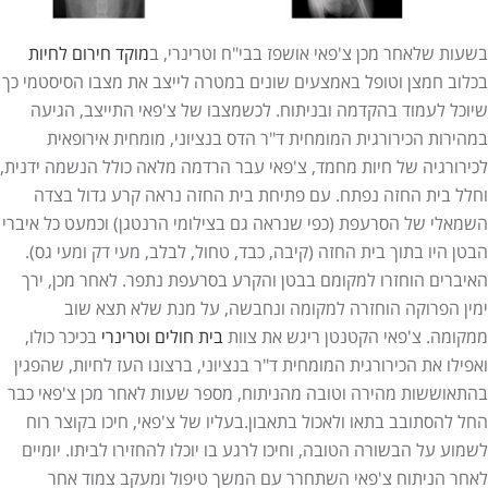
בשעות שלאחר מכן צ'פאי אושפז בבי"ח וטרינרי, ב
מוקד חירום לחיות
בכלוב חמצן וטופל באמצעים שונים במטרה לייצב את מצבו הסיסטמי כך
שיוכל לעמוד בהקדמה ובניתוח. לכשמצבו של צ'פאי התייצב, הגיעה
במהירות הכירורגית המומחית ד"ר הדס בנציוני, מומחית אירופאית
לכירורגיה של חיות מחמד, צ'פאי עבר הרדמה מלאה כולל הנשמה ידנית,
וחלל בית החזה נפתח. עם פתיחת בית החזה נראה קרע גדול בצדה
השמאלי של הסרעפת (כפי שנראה גם בצילומי הרנטגן) וכמעט כל איברי
הבטן היו בתוך בית החזה (קיבה, כבד, טחול, לבלב, מעי דק ומעי גס).
האיברים הוחזרו למקומם בבטן והקרע בסרעפת נתפר. לאחר מכן, ירך
ימין הפרוקה הוחזרה למקומה ונחבשה, על מנת שלא תצא שוב
ממקומה. צ'פאי הקטנטן ריגש את צוות
בית חולים וטרינרי
בכיכר כולו,
ואפילו את הכירורגית המומחית ד"ר בנציוני, ברצונו העז לחיות, שהפגין
בהתאוששות מהירה וטובה מהניתוח, מספר שעות לאחר מכן צ'פאי כבר
החל להסתובב בתאו ולאכול בתאבון.בעליו של צ'פאי, חיכו בקוצר רוח
לשמוע על הבשורה הטובה, וחיכו לרגע בו יוכלו להחזירו לביתו. יומיים
לאחר הניתוח צ'פאי השתחרר עם המשך טיפול ומעקב צמוד אחר