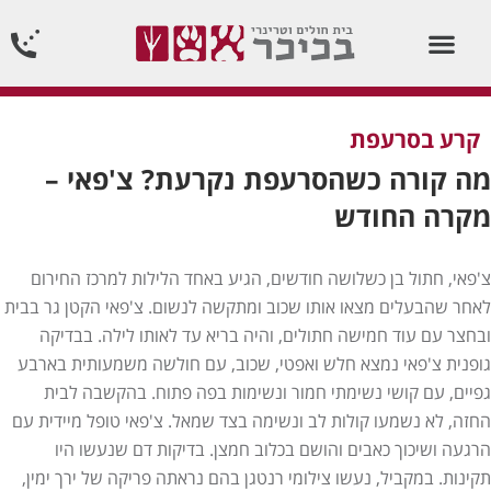
וטרינר תורן 24 שעות ביממה24/7
קרע בסרעפת
מה קורה כשהסרעפת נקרעת? צ'פאי –
מקרה החודש
צ'פאי, חתול בן כשלושה חודשים, הגיע באחד הלילות למרכז החירום
לאחר שהבעלים מצאו אותו שכוב ומתקשה לנשום. צ'פאי הקטן גר בבית
ובחצר עם עוד חמישה חתולים, והיה בריא עד לאותו לילה. בבדיקה
גופנית צ'פאי נמצא חלש ואפטי, שכוב, עם חולשה משמעותית בארבע
גפיים, עם קושי נשימתי חמור ונשימות בפה פתוח. בהקשבה לבית
החזה, לא נשמעו קולות לב ונשימה בצד שמאל. צ'פאי טופל מיידית עם
הרגעה ושיכוך כאבים והושם בכלוב חמצן. בדיקות דם שנעשו היו
תקינות. במקביל, נעשו צילומי רנטגן בהם נראתה פריקה של ירך ימין,