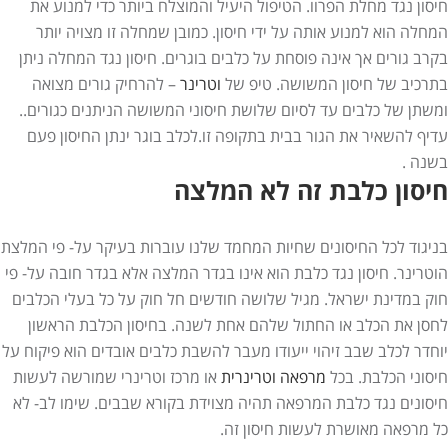
חיסון נגד מחלת הפרוו. הטיפול היעיל והמוצלח ביותר כדי למנוע את
המחלה הוא למנוע אותה על ידי חיסון. כמובן שמחלה זו מצויה יותר
בקרב גורים אך אינה פוסחת על כלבים בוגרים. חיסון נגד המחלה ניתן
בתרכיב של חיסון המשושה. טיפ של
וטרינר
– להרחיק גורים מצואה
ומשתן של כלבים עד לסיום שלושת חיסוני המשושה הניתנים כגורים..
עדיף להשאיר את הגור בבית בתקופה זו.לכלב בוגר ינתן החיסון פעם
בשנה .
חיסון כלבת זה לא המלצה
בניגוד לכל החיסונים שחיות המחמד שלנו עוברות בעיקר על- פי המלצת
הוטרינר. חיסון נגד כלבת הוא אינו בגדר המלצה אלא בגדר חובה על- פי
חוק במדינת ישראל. מגיל שלושה חודשים חל חוק על כל בעלי הכלבים
לחסן את הכלב או החתול שלהם אחת לשנה. בחיסון הכלבת הראשון
יוחדר לכלב שבב זיהוי ייעודו מעבר להשבת כלבים אובדים הוא פיקוח על
חיסוני הכלבת. בכל
מרפאה וטרינרית
או מרכז וטרינרי שמורשה לעשות
חיסונים נגד כלבת המרפאה תהיה מצוידת בקורא שבבים. שימו לב- לא
כל מרפאה מאושרת לעשות חיסון זה.