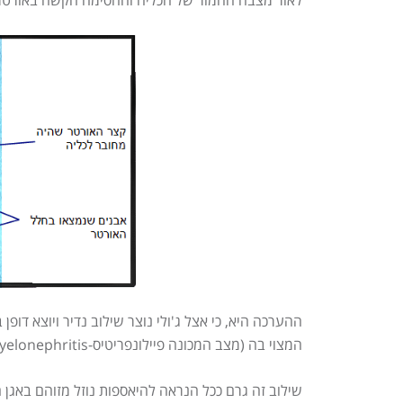
לאור מצבה החמור של הכליה והחסימה הקשה באורטר, הוחלט 
ההערכה היא, כי אצל ג'ולי נוצר שילוב נדיר ויוצא דופ
המצוי בה (מצב המכונה פיילונפריטיס-Pyelonephritis).
שילוב זה גרם ככל הנראה להיאספות נוזל מזוהם באגן 