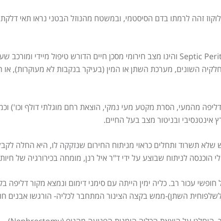
קוז זהה לרמתו בדם הסיסטמי, ובמשטח מהנוזל הבטני נראו תאי דלקת ר
מצב זה בו נמצאים חיידקים בחלל הבטן מכונה Septic Peritonitis והינו מצב חירומי מסכן חיי
חלקיה השונים, מערכת השתן או המין (בעיקר בנקבות לא מעוקרות), או 
דליפה מהמעי, הסרת מקטע מעי נמקי, הוצאת רחם מוגלתי דולף וכו') וכ
ץ אינטנסיבי ובניטור מצב בעל החיים.
שלא תשרוד ותחלים כראוי מניתוח החירום שנזקקה לו, היא החלה לקבל 
לי הוכנסה לניתוח שבוצע על ידי ד"ר איל רנן, מומחה בכירורגיה של חיות
ופשי עכור רב. כליה ימין הייתה עם סימני דימום ונמצא מקור דליפה בק
ה לשלפוחית השתן)-ממש בקצה הצינור המתחבר לכליה- הורגשו אבנים חו