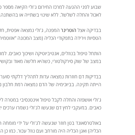
שבוע לפני ההגעה למרכז החירום ג'ולי הקיאה מספר פע
לאכול והחלה לשלשל. ללא שינוי בשתייה או בהשתנה.
בבדיקה אצל
הוטרינר
הטסיות וירידה בתפקודי הכליה (מצב המכונה "אזוטמיה"
הותחל טיפול בנוזלים, אנטיביוטיקה ושיכוך כאבים. למ
במצב של שוק סירקולטורי, כשהיא חלשה מאוד ובקושי עומדת ע
בבדיקות דם חוזרות נמצאה עדות לתהליך דלקתי סוער 
הייתה תקינה. בביוכימיה של הדם נמצאה רמת חלבון נמוכה ביותר (1.9), ללא אזוטמיה. בבדיקת שתן נמצאו חיידקים מסוג
ג'ולי אושפזה והחלה לקבל טיפול אינטנסיבי במטרה לייצ
כאבים. במעקבי לחץ דם שנעשו לג'ולי נשמרו ערכים יצ
באולטרסאונד בטן חוזר שנעשה לג'ולי על ידי מומחה הוד
הכליה) ואגן הכליה היה מורחב ועם נוזל עכור. כמו כן ה