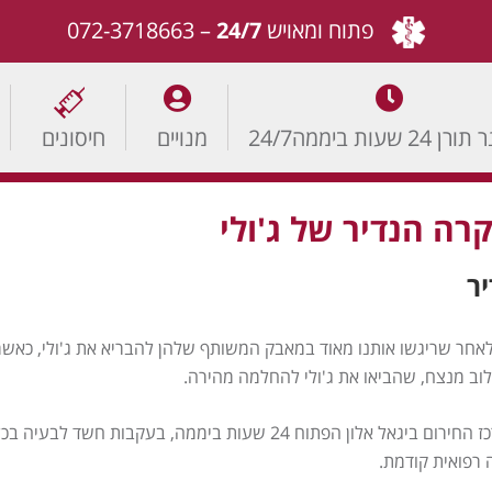
פתוח ומאויש
24/7
–
072-3718663
24 שעות ביממה24/7
מנויים
חיסונים
רה הנדיר של ג'ולי
ר
 לאחר שריגשו אותנו מאוד במאבק המשותף שלהן להבריא את ג'ולי, כאש
ילוב מנצח, שהביאו את ג'ולי להחלמה מהירה.
ג'ולי, כלבה פקינזית מעוקרת בת 8 שנים, הופנתה למרכז החירום ביגאל אלון 
 רפואית קודמת.