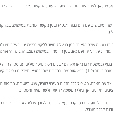
מים, אך לאחר צום יזום של מספר שעות, ההקאות פסקו וג'ולי שבה להרג
המפנה, ג'ולי נמצאה אפטית, חלשה ומיובשת, עם חום גבוה (40.7)
).
חרת נעשה אולטרסאונד בטן בו עלה חשד לליקוי בכליה ימין בעקבותיו ג'ול
ל רגליה ועם כאב בטן חד מאוד במישוש (מצב המכונה "Acute Abdomen").
בגוף (במשטח דם נראו תאי דם לבנים מסוג נויטרופילים עם סטיה חדה 
 קוקים ותגובה דלקתית קלה.
ב את מצבה. הטיפול כלל נוזלים בעירוי לווריד, אנטיביוטיקה, תרופות נו
יבים ותקינים, אך ג'ולי המשיכה להיות חלשה מאוד ואפטית.
גם נוזל חופשי בבטן קדמית (אשר נדגם לצורך אנליזה על ידי דיקור במחט
ודגם לבלב מוגדל.