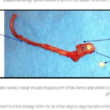
על הוצאת הכליה הימנית הפגועה מהגוף (Nephrectomy).
ן בין חסימת שתן ביציאה מכליה ימין (בעקבות האבנים שנוצרו באורטר וחס
הכליה ולפגיעה קשה ברקמת הכליה עד כדי חירור קפסולת הכליה ודליפת 