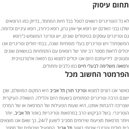
תחום עיסוק
לא כל הוטרינרים רשאים לטפל בכל חיות המחמד, בדיוק כמו הרופאים
שלנו (בני האדם) יש רופא אף אוזן גרון, רופא כירורג, רופא עיניים וכדומה.
גם וטרינרים עוסקים בטיפולים שונים, יש וטרינר המשמש כ"רופא
המשפחה" ויש וטרינרים בעלי מומחיות שונה, בבתי חולים וטרינרים אנו
יכולים לראות מספר רב יותר של רופאים עם התמחויות בנושאים שונים
ומגוונים. לידיעתכם היום אנו יכולים למצוא גם רפואה אלטרנטיבית
ו
רפואה משלימה לבעלי חיים
כמו כלבים וחתולים.
הפרמטר החשוב מכל
כאשר אנו רוצים למצוא
וטרינר תורן
תל אביב
היא המקום המושלם, שכן
ישנם הרבה וטרינרים הפתוחים בשעות היום והלילה. השאלה העיקרית
שצריכה להנחות אותנו, היא שעות הפעילות של המרפאה או של המרכז
הוטרינרי. בשל הביקוש הרב במרפאות וטרינריות באזור
תל אביב
, יותר
ויותר מרפאות מציעות שירותים מסביב לשעון 24/7. כך שאם אנו מוצאים
בית חולים וטרינרי איכותי באזור
תל אביב
, המפעיל שירותים של מספר