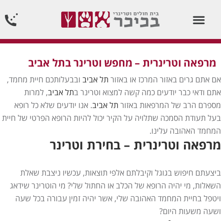
וטרינר תורן 24 שעות ביממה24/7
מרפאה וטרינרית – מחפש וטרינר בתל אביב
אם אתם גרים באזור המרכז או באזור
תל אביב
ובבעלותכם חיית מחמד,
אתם ודאי כבר יודעים כמה קשה למצוא וטרינר ב
תל אביב
, למרות
מספרם הרב של המרפאות באזור
תל אביב
. אנו יודעים שלא כל רופא
בעל תעודת הסמכה שתלויה על הקיר יכול להיות הרופא הפרטי של חיית
המחמד האהובה עלינו.
מרפאה וטרינרית – בחירת וטרינר
ביצעתם חיפוש בגוגל וקיבלתם אלפי תוצאות, עכשיו ניצבת שאלת
השאלות, מי יהיה הרופא של הכלב או החתול שלי? מי הוטרינר שידאג
ויטפל בחיית המחמד האהובה שלי, אשר יהיה זמין עבורה בכל שעה
ושעה משעות היום?