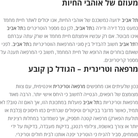
מעוזם של אוהבי החיות
תל אביב
ידועה כמשכנם של אוהבי החיות, אנו יכולים לאתר חיית מחמד
כמעט בכל דירה ודירה ב
תל אביב
, לכן גם מספר הוטרינרים ב
תל אביב
אינו מבוטל. אם רק עכשיו אימצתם חיית מחמד או שרק עתה עברתם
ל
תל אביב
חשוב להבדיל בין סוגי המרפאות הווטרינריות ב
תל אביב
. לפני
שאתם בוחרים את הרופא של חיית המחמד, חשוב כי המרפאה תענה על
מספר קריטריונים.
מרפאה וטרינרית – הגודל כן קובע
נכון שלעיתים אנו מחפשים
מרפאה וטרינרית
אינטימית, עם צוות
מצומצם של רופאים, הנטייה לחשוב כי היחס אישי יותר. הרבה מאוד
מרפאות וטרינריות ב
תל אביב
פועלות במתכונת הזו, אך האם זה טוב?! לא
תמיד, כאשר מדובר בביקורים וטיפולים שגרתיים כמו חיסונים (כלבת או
תולעת הפארק) מרפאה קטנה תספיק, אך כשמדובר במחלות רציניות
יותר או צורך באשפוז, צילומי רנטגן, בדיקות מעבדה, בדיקות על ידי
מומחים, סביר להניח כי הוטרינר יפנה אותנו לבית חולים וטרינרי.