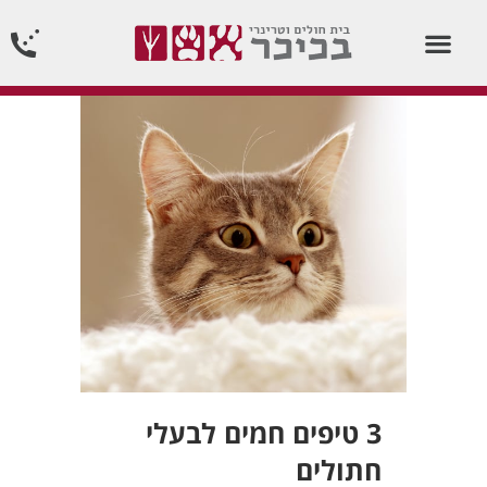
וטרינר תורן 24 שעות ביממה24/7
3 טיפים חמים לבעלי
חתולים